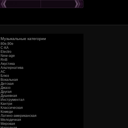
Музыкальные категории
80e,90e
C-КА
Electro
New-age
RnB
Акустика
Альтернатива
АС
Блюз
Вокальная
Детская
Джазз
Другая
Душевная
Инструментал
Кантри
Классическая
Комеди
Латино-американская
Мелодичная
Мировая
Народная