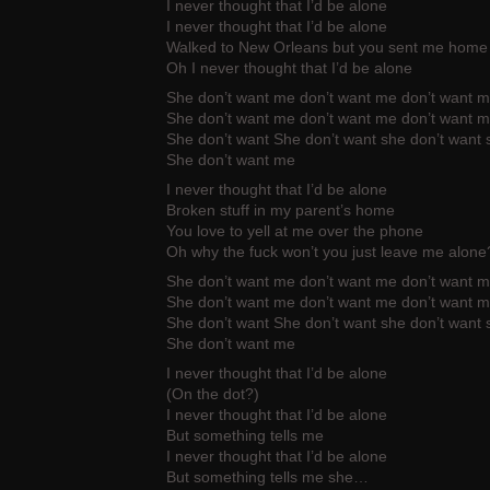
I never thought that I’d be alone
I never thought that I’d be alone
Walked to New Orleans but you sent me home
Oh I never thought that I’d be alone
She don’t want me don’t want me don’t want 
She don’t want me don’t want me don’t want 
She don’t want She don’t want she don’t want 
She don’t want me
I never thought that I’d be alone
Broken stuff in my parent’s home
You love to yell at me over the phone
Oh why the fuck won’t you just leave me alone
She don’t want me don’t want me don’t want 
She don’t want me don’t want me don’t want 
She don’t want She don’t want she don’t want 
She don’t want me
I never thought that I’d be alone
(On the dot?)
I never thought that I’d be alone
But something tells me
I never thought that I’d be alone
But something tells me she…