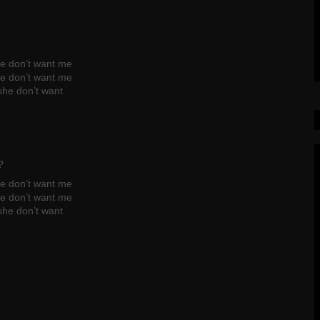
me don’t want me
me don’t want me
she don’t want
?
me don’t want me
me don’t want me
she don’t want