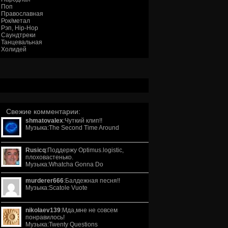
Поп
Православная
Рок/метал
Рэп, Hip-Hop
Саундтреки
Танцевальная
Холидей
Свежие комментарии:
shmatovalex
:Чуткий клип!!
Музыка:
The Second Time Around
Rusicq
:Поддержу Optimus.logistic,
плоховастенько.
Музыка:
Whatcha Gonna Do
murderer666
:Балдежная песня!!
Музыка:
Scatole Vuote
nikolaev139
:Мда,мне не совсем
понравилось!
Музыка:
Twenty Questions